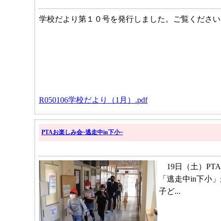
学校だより第１０号を発行しました。ご覧ください
R050106学校だより（1月）.pdf
PTAお楽しみ会~逃走中in下小~
19日（土）PT
「逃走中in下小
子ど...