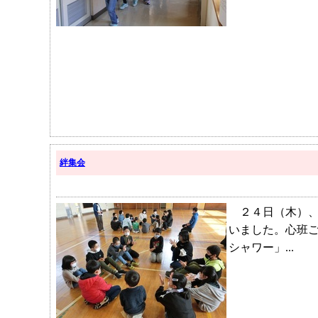
絆集会
２４日（木）、
いました。心班
シャワー」...